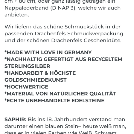
cm + 80 cm, oder ganz lässig getragen ein
Nappalederband (D NAP 3), welche wir auch
anbieten.
Wir liefern das schöne Schmuckstück in der
passenden Drachenfels Schmuckverpackung
und der schönen Drachenfels Geschenktüte.
*MADE WITH LOVE IN GERMANY
*NACHHALTIG GEFERTIGT AUS RECYCELTEM
STERLINGSILBER
*HANDARBEIT & HÖCHSTE
GOLDSCHMIEDEKUNST
*HOCHWERTIGE
*MATERIAL VON NATÜRLICHER QUALITÄT
*ECHTE UNBEHANDELTE EDELSTEINE
SAPHIR:
Bis ins 18. Jahrhundert verstand man
darunter einen blauen Stein– heute weiß man,
dass er in vielen Farben wie Weiß, Schwarz,