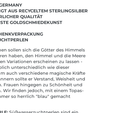
 GERMANY
IGT AUS RECYCELTEM STERLINGSILBER
RLICHER QUALITÄT
HSTE GOLDSCHMIEDEKUNST
CHENKVERPACKUNG
UCHTPERLEN
en sollen sich die Götter des Himmels
ren haben, den Himmel und die Meere
len Variationen erscheinen zu lassen -
blich unterschiedlich wie dieser
ihm auch verschiedene magische Kräfte
nern sollte er Verstand, Weisheit und
n. Frauen hingegen zu Schönheit und
n. Wir finden jedoch, mit einem Topas-
er so herrlich "blau" gemacht
LE:
Süßwasserzuchtperlen sind ein