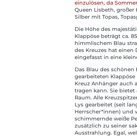
einzulösen, da Sommer
Queen Lisbeth, großer
Silber mit Topas, Topa
Die Höhe des majestät
Klappöse beträgt ca. 8
himmlischem Blau stra
des Kreuzes hat einen 
eingefasst in eine kleine
Das Blau des schönen Ed
gearbeiteten Klappöse 
Kreuz Anhänger auch a
tragen kann. Sie biete
Raum. Alle Kreuzspitzen
Lys gearbeitet (seit la
Herrscher*innen) und w
schimmernde weiße Per
zusätzlich zu seiner sa
Ausstrahlung. Egal, we