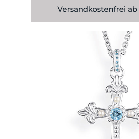
Ohrschmuck
Versandkostenfrei ab 
Raritäten
Ringe
Stahlreifen
Stein & Perlketten