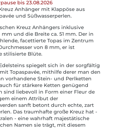
pause bis 23.08.2026
 Kreuz Anhänger mit Klappöse aus
spavée und Süßwasserperlen.
ischen Kreuz Anhängers inklusive
5 mm und die Breite ca. 51 mm. Der in
hlende, facettierte Topas im Zentrum
Durchmesser von 8 mm, er ist
 stilisierte Blüte.
elsteins spiegelt sich in der sorgfältig
mit Topaspavée, mithilfe derer man den
n vorhandene Stein- und Perlketten
t auch für stärkere Ketten genügend
 sind liebevoll in Form einer Fleur de
ngem einem Attribut der
erden sanft betont durch echte, zart
len. Das traumhafte große Kreuz hat -
kralen - eine wahrhaft majestätische
lchen Namen sie trägt, mit diesem