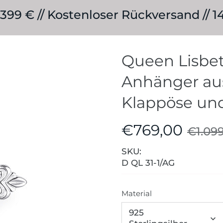
399 € // Kostenloser Rückversand //
Queen Lisbet
Anhänger aus
Klappöse un
€769,00
€1.09
SKU:
D QL 31-1/AG
Material
925