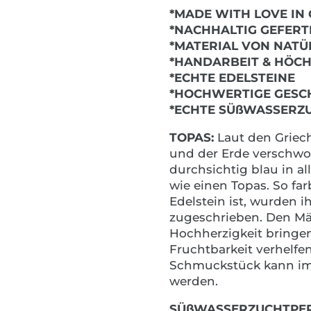
*MADE WITH LOVE IN
*NACHHALTIG GEFERT
*MATERIAL VON NATÜ
*HANDARBEIT & HÖC
*ECHTE EDELSTEINE
*HOCHWERTIGE GES
*ECHTE SÜßWASSERZ
TOPAS:
Laut den Griech
und der Erde verschwo
durchsichtig blau in al
wie einen Topas. So far
Edelstein ist, wurden 
zugeschrieben. Den Män
Hochherzigkeit bringe
Fruchtbarkeit verhelfe
Schmuckstück kann imm
werden.
SÜßWASSERZUCHTPER