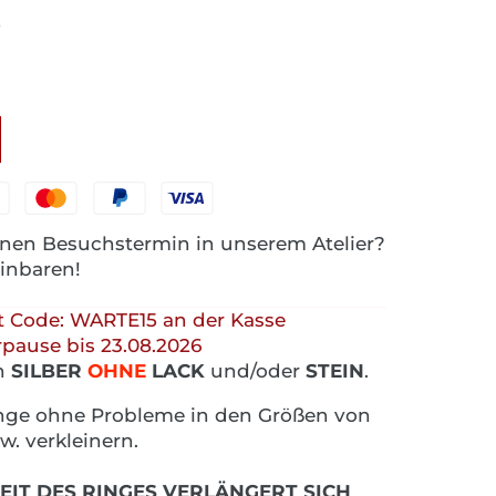
e
nen Besuchstermin in unserem Atelier?
einbaren!
 Code: WARTE15 an der Kasse
pause bis 23.08.2026
n
SILBER
OHNE
LACK
und/oder
STEIN
.
Ringe ohne Probleme in den Größen von
w. verkleinern.
EIT DES RINGES VERLÄNGERT SICH