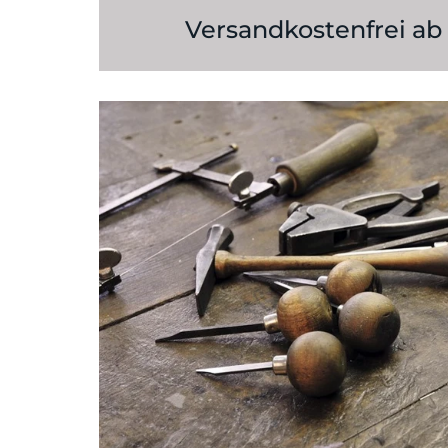
Ohrschmuck
Versandkostenfrei ab 
Raritäten
Ringe
Stahlreifen
Stein & Perlketten