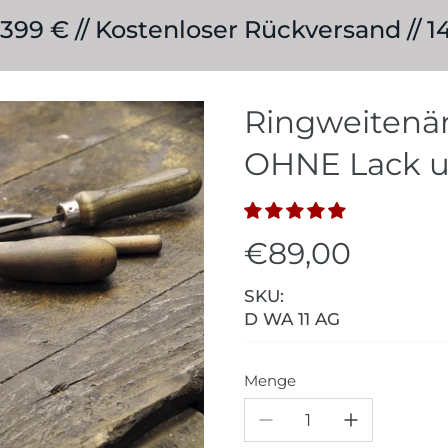
399 € // Kostenloser Rückversand //
Ringweitenä
OHNE Lack u
€89,00
SKU:
D WA 11 AG
Menge