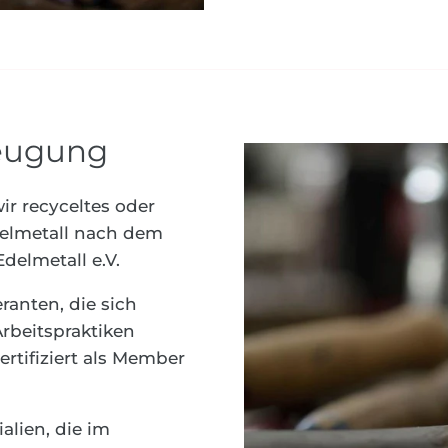
zeugung
r recyceltes oder
delmetall nach dem
delmetall e.V.
ranten, die sich
Arbeitspraktiken
rtifiziert als Member
alien, die im