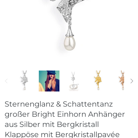
Ohrschmuck
Raritäten
Ringe
Stahlreifen
Stein & Perlketten
Sternenglanz & Schattentanz
großer Bright Einhorn Anhänger
aus Silber mit Bergkristall
Klappöse mit Bergkristallpavée